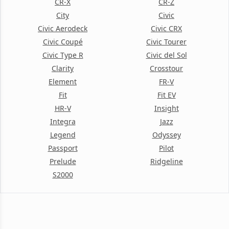
CR-X
CR-Z
City
Civic
Civic Aerodeck
Civic CRX
Civic Coupé
Civic Tourer
Civic Type R
Civic del Sol
Clarity
Crosstour
Element
FR-V
Fit
Fit EV
HR-V
Insight
Integra
Jazz
Legend
Odyssey
Passport
Pilot
Prelude
Ridgeline
S2000