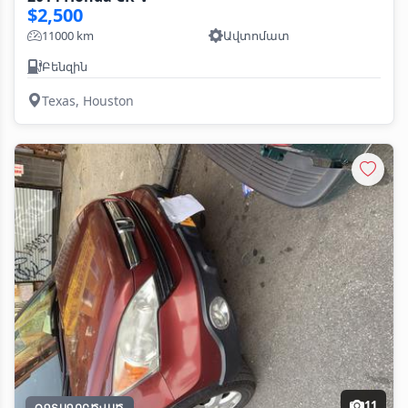
$2,500
11000 km
Ավտոմատ
Բենզին
Texas, Houston
11
ՕԳՏԱԳՈՐԾՎԱԾ