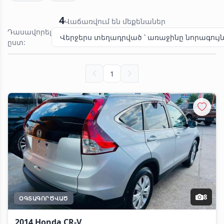
4
Վաճառվում են մեքենաներ
Դասավորել
Վերջերս տեղադրված ՝ առաջինը նորագույ
ըստ:
1
8
ՕԳՏԱԳՈՐԾՎԱԾ
2014 Honda CR-V