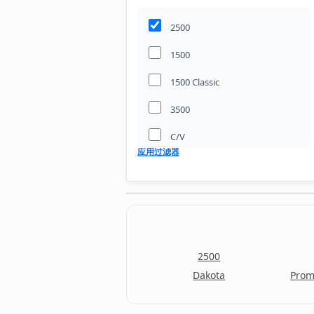
2500
1500
1500 Classic
3500
C/V
应用过滤器
Dakota
Promaster Cargo Van
Promaster City
Promaster Window Van
2500
Dakota
Prom