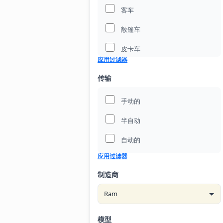
客车
敞篷车
皮卡车
应用过滤器
货车
传输
越野车
手动的
车皮
半自动
轿车
自动的
迷你面包车
应用过滤器
制造商
模型