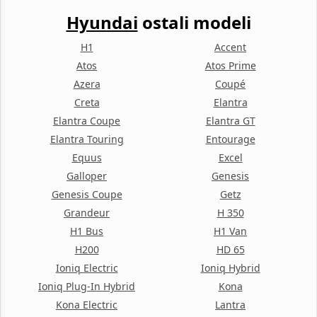
Hyundai
ostali modeli
H1
Accent
Atos
Atos Prime
Azera
Coupé
Creta
Elantra
Elantra Coupe
Elantra GT
Elantra Touring
Entourage
Equus
Excel
Galloper
Genesis
Genesis Coupe
Getz
Grandeur
H 350
H1 Bus
H1 Van
H200
HD 65
Ioniq Electric
Ioniq Hybrid
Ioniq Plug-In Hybrid
Kona
Kona Electric
Lantra