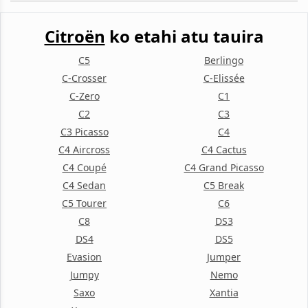
Citroën
ko etahi atu tauira
C5
Berlingo
C-Crosser
C-Elissée
C-Zero
C1
C2
C3
C3 Picasso
C4
C4 Aircross
C4 Cactus
C4 Coupé
C4 Grand Picasso
C4 Sedan
C5 Break
C5 Tourer
C6
C8
DS3
DS4
DS5
Evasion
Jumper
Jumpy
Nemo
Saxo
Xantia