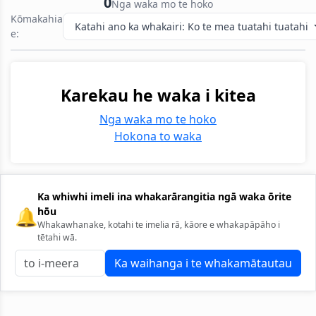
0
Nga waka mo te hoko
Kōmakahia
Katahi ano ka whakairi: Ko te mea tuatahi tuatahi
e:
Karekau he waka i kitea
Nga waka mo te hoko
Hokona to waka
Ka whiwhi imeli ina whakarārangitia ngā waka ōrite
🔔
hōu
Whakawhanake, kotahi te imelia rā, kāore e whakapāpāho i
tētahi wā.
Ka waihanga i te whakamātautau