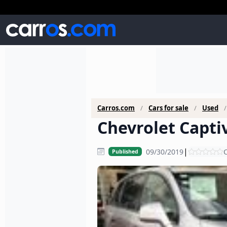
Carros.com
Cars for sale
Used
Chevrolet Captiv
|
09/30/2019
C
Published