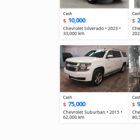
Cash
Cas
10,000
$
$
Chevrolet Silverado • 2023 •
Che
33,000 km
202
Cash
Cas
75,000
9
$
$
Chevrolet Suburban • 2015 •
Che
62,000 km
80,