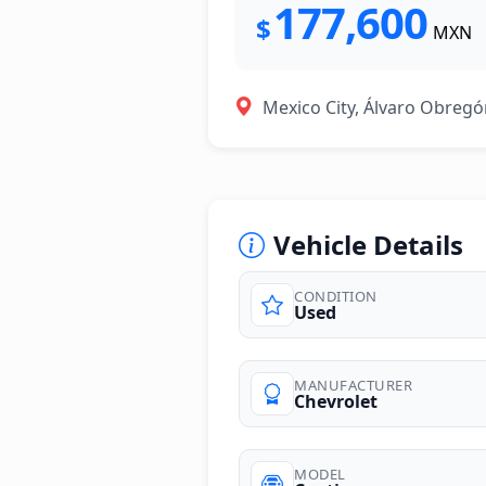
177,600
$
MXN
Mexico City, Álvaro Obreg
Vehicle Details
CONDITION
Used
photos
MANUFACTURER
Chevrolet
MODEL