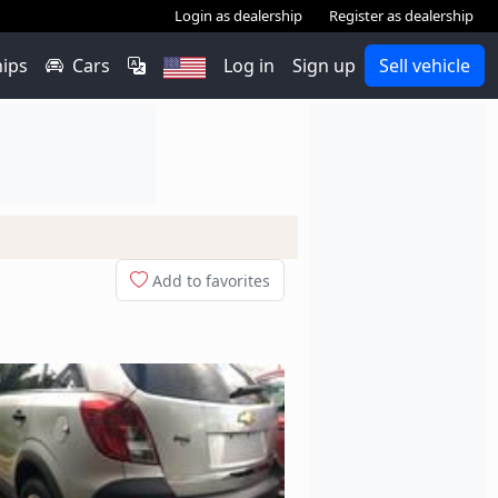
Login as dealership
Register as dealership
hips
Cars
Log in
Sign up
Sell vehicle
Add to favorites