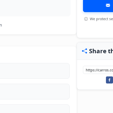
We protect se
View all: 12
ón
Share th