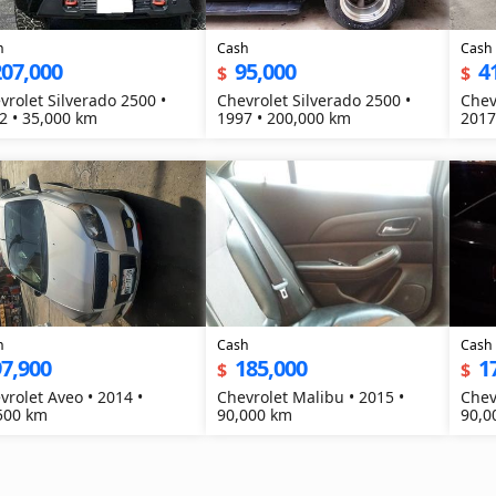
h
Cash
Cash
207,000
95,000
4
$
$
vrolet Silverado 2500 •
Chevrolet Silverado 2500 •
Chev
2 • 35,000 km
1997 • 200,000 km
2017
h
Cash
Cash
7,900
185,000
1
$
$
vrolet Aveo • 2014 •
Chevrolet Malibu • 2015 •
Chev
500 km
90,000 km
90,0