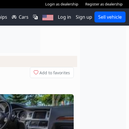
Login as dealership
Register as dealership
hips
Cars
Log in
Sign up
Sell vehicle
Add to favorites