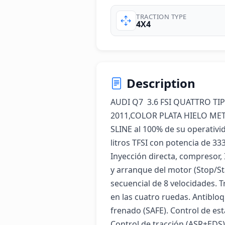
TRACTION TYPE
4X4
Description
AUDI Q7  3.6 FSI QUATTRO TI
2011,COLOR PLATA HIELO META
SLINE al 100% de su operativid
litros TFSI con potencia de 33
Inyección directa, compresor,
y arranque del motor (Stop/St
secuencial de 8 velocidades. T
en las cuatro ruedas. Antibloq
frenado (SAFE). Control de est
Control de tracción (ASR+EDS).