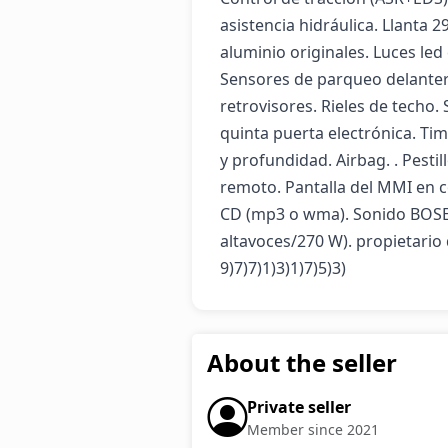
asistencia hidráulica. Llanta 2
aluminio originales. Luces led
Sensores de parqueo delantero
retrovisores. Rieles de techo.
quinta puerta electrónica. Tim
y profundidad. Airbag. . Pestil
remoto. Pantalla del MMI en co
CD (mp3 o wma). Sonido BOSE 
altavoces/270 W). propietario 
9)7)7)1)3)1)7)5)3)
About the seller
Private seller
Member since 2021