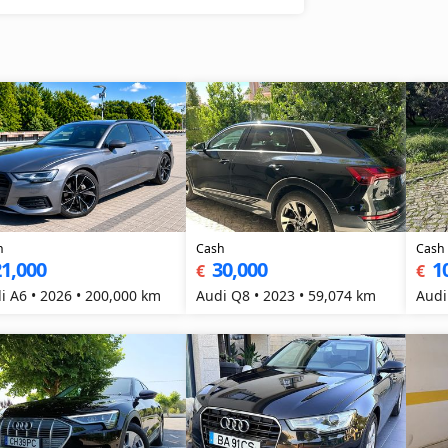
h
Cash
Cash
1,000
30,000
1
€
€
i A6 • 2026 • 200,000 km
Audi Q8 • 2023 • 59,074 km
Audi