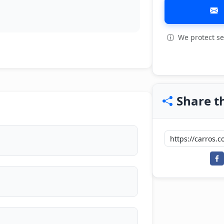
We protect se
View all: 10
Share th