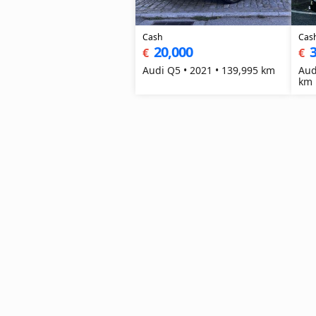
Cash
Cas
20,000
3
€
€
Audi Q5 • 2021 • 139,995 km
Aud
km