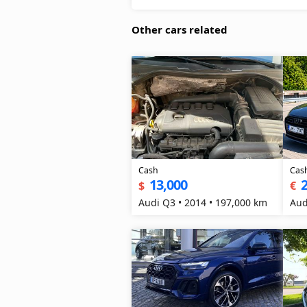
Other cars related
Cash
Cas
13,000
2
$
€
Audi Q3 • 2014 • 197,000 km
Aud