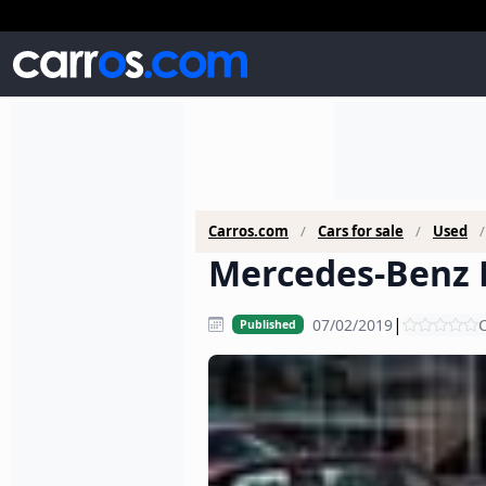
Carros.com
Cars for sale
Used
Mercedes-Benz M
|
07/02/2019
C
Published