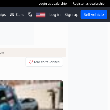
Login as dealership
Register as dealership
hips
Cars
Log in
Sign up
Sell vehicle
 km
Add to favorites