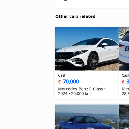
Other cars related
Cash
Cas
70,000
3
€
€
Mercedes-Benz E-Class •
Mer
2024 • 20,000 km
28,