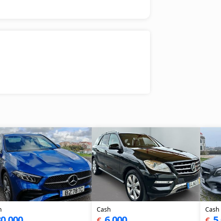
h
Cash
Cash
0,000
6,000
5
€
€