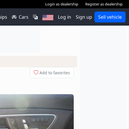
Login as dealership
Register as dealership
hips
Cars
Log in
Sign up
Sell vehicle
Add to favorites