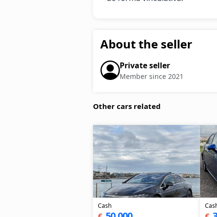
About the seller
Private seller
Member since 2021
Other cars related
Cash
Cas
50,000
3
€
€