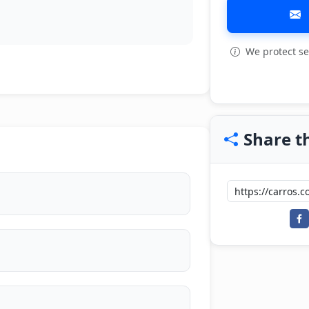
We protect se
View all: 36
Share th