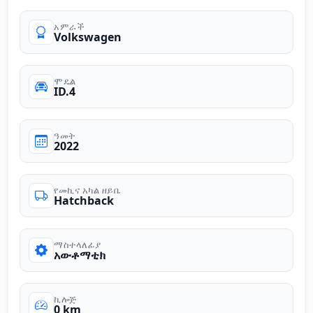
አምራች
Volkswagen
ሞዴል
ID.4
ዓመት
2022
የመኪና አካል ዘይቤ
Hatchback
ማስተላለፊያ
አውቶማቲክ
ኪሎጅ
0 km