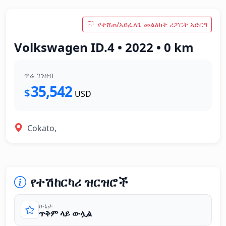
የተሸጠ/አይፈለጌ መልዕክት ሪፖርት አድርግ
Volkswagen ID.4 • 2022 • 0 km
ጥሬ ገንዘብ
35,542
$
USD
Cokato,
የተሽከርካሪ ዝርዝሮች
ሁኔታ
ጥቅም ላይ ውሏል