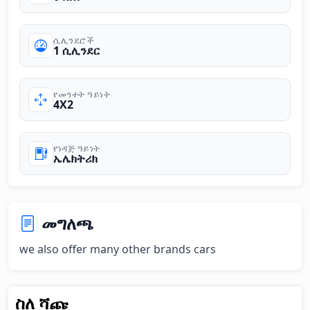
ሲሊንደሮች
1 ሲሊንደር
የመጎተት ዓይነት
4X2
የነዳጅ ዓይነት
ኤሌክትሪክ
መግለጫ
we also offer many other brands cars
ስለ ሻጩ