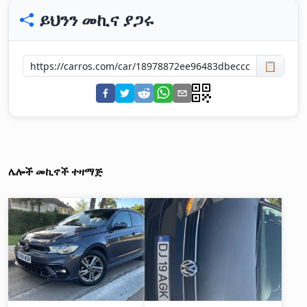
ይህንን መኪና ያጋሩ
📋
ሌሎች መኪኖች ተዛማጅ